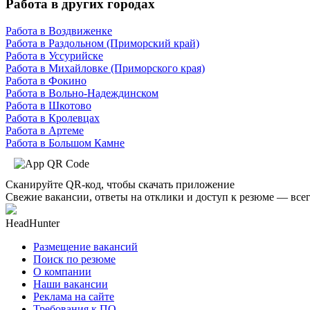
Работа в других городах
Работа в Воздвиженке
Работа в Раздольном (Приморский край)
Работа в Уссурийске
Работа в Михайловке (Приморского края)
Работа в Фокино
Работа в Вольно-Надеждинском
Работа в Шкотово
Работа в Кролевцах
Работа в Артеме
Работа в Большом Камне
Сканируйте QR-код, чтобы скачать приложение
Свежие вакансии, ответы на отклики и доступ к резюме — всег
HeadHunter
Размещение вакансий
Поиск по резюме
О компании
Наши вакансии
Реклама на сайте
Требования к ПО