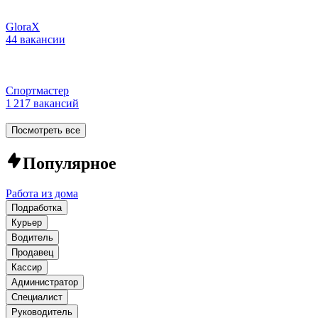
GloraX
44 вакансии
Спортмастер
1 217 вакансий
Посмотреть все
Популярное
Работа из дома
Подработка
Курьер
Водитель
Продавец
Кассир
Администратор
Специалист
Руководитель