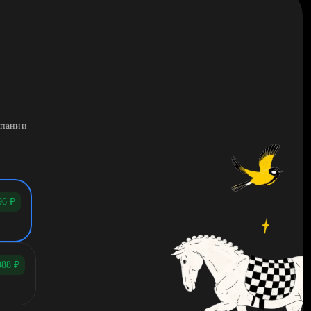
мпании
96
₽
088
₽