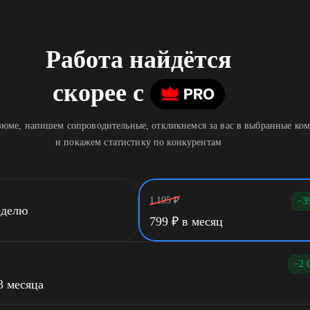
Работа найдётся
скорее
c
юме, напишем сопроводительные, откликнемся за вас в выбранные ко
и покажем статистику по конкурентам
1 195
₽
−3
еделю
799
₽
в месяц
−2 
3 месяца