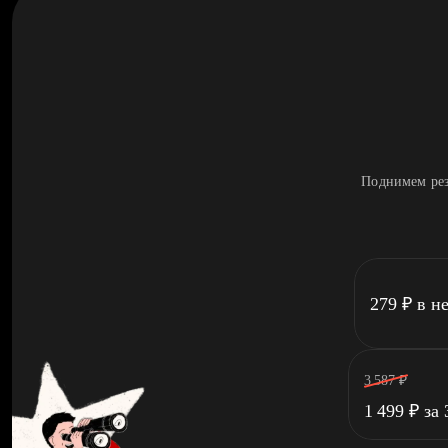
Поднимем рез
279
₽
в н
3 587
₽
1 499
₽
за 