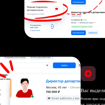
Вас выделя
Резюме ярко под
вас пригласят р