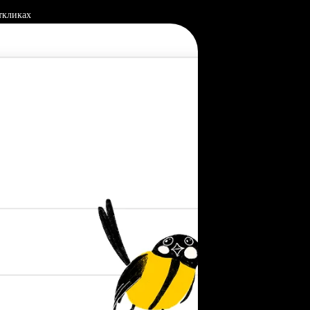
ткликах