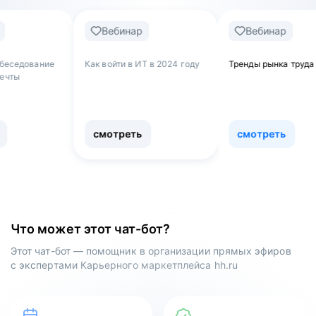
Вебинар
Вебинар
Как войти в ИТ в 2024 году
Тренды рынка труда
Обн
как
раб
сфе
смотреть
смотреть
с
Что может этот чат-бот?
Этот чат-бот — помощник в организации прямых эфиров
с экспертами Карьерного маркетплейса hh.ru