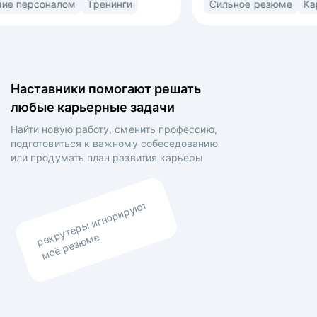
Управление персоналом
Тренинги
С
(market/product fit) в найме. Знаю ожидания
пр
рекрутеров, нанимающих менеджеров
FM
ых
и владельцев компаний. • Выстраиваю
ко
сторителлинг в резюме и самопрезентации для
и 
нок
раскрытия вашей профессиональной личности •
пе
Наставники помогают решать
Выравниваю ваши личные цели и планы
об
любые карьерные задачи
работодателя.
ур
ия
10
Найти новую работу, сменить профессию,
подготовиться к важному собеседованию
ам
или продумать план
развития карьеры
ов
рекрутеры игнорируют
моё резюме