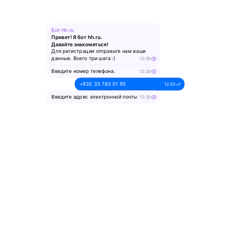
Бот-hh.ru
Привет! Я бот hh.ru.
Давайте знакомиться!
Для регистрации отправьте нам ваши
данные. Всего три шага :)
12:20
Введите номер телефона.
12:20
+935 33 763 01 95
12:20
Введите адрес электронной почты
12:20
alesya-pochta@ya.ru.
12:20
Введите ваше имя
12:20