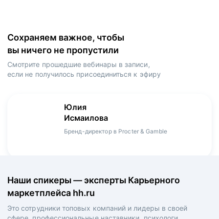
Сохраняем важное, чтобы
вы ничего не пропустили
Смотрите прошедшие вебинары в записи,
если не получилось присоединиться к эфиру
Игорь
Даниил
Юлия
Мария
Денис
Зуриев
Харламов
Исмаилова
Оборина
Мерзлов
Руководитель ИТ-проектов, международный
Head Product Manager в Ozon / ex-Huawei,
Бренд-директор в Procter & Gamble
Менеджер продукта в hh.ru
Креативный директор в XReady Lab, ex-КРОК
аэропорт Шереметьево, ex-Лукойл
Playrix
Наши спикеры — эксперты Карьерного
маркетплейса hh.ru
Это сотрудники топовых компаний и лидеры в своей
сфере, профессиональные наставники, психологи,