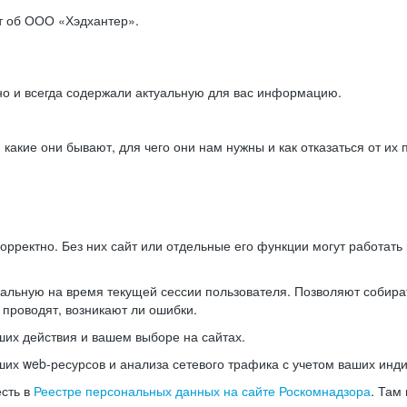
ет об ООО «Хэдхантер».
но и всегда содержали актуальную для вас информацию.
акие они бывают, для чего они нам нужны и как отказаться от их 
рректно. Без них сайт или отдельные его функции могут работат
альную на время текущей сессии пользователя. Позволяют собира
 проводят, возникают ли ошибки.
их действия и вашем выборе на сайтах.
х web-ресурсов и анализа сетевого трафика с учетом ваших инд
есть в
Реестре персональных данных на сайте Роскомнадзора
. Там