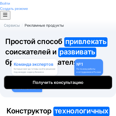
Войти
Создать резюме
/
Сервисы
Рекламные продукты
Простой способ
привлекать
соискателей и
развивать
бренд работодателя
Команда
экспертов
№1
Которые всегда готовы найти решение
По поиску работы
под каждую задачу бизнеса
и сотрудников в России
9
Получить консультацию
Собственных
технологичных решений
Конструктор
технологичных