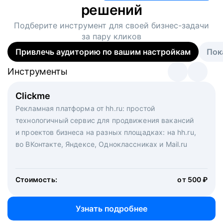
решений
Подберите инструмент для своей
бизнес-задачи
за пару кликов
Привлечь аудиторию по вашим настройкам
Пок
Инструменты
Инструменты
Инструменты
Виртуальный рекрутер
Clickme
Вакансия дня
Массовый подбор под ключ. Решите, сколько
Рекламная платформа от hh.ru: простой
Рекламный формат для вакансий на главной странице
кандидатов и когда вам нужно, и за дело возьмутся
технологичный сервис для продвижения вакансий
hh.ru. Увеличивает количество откликов
маркетологи, рекрутеры и проектные менеджеры
и проектов бизнеса на разных площадках: на hh.ru,
hh.ru с целым набором digital-инструментов
во ВКонтакте, Яндексе, Одноклассниках и Mail.ru
Стоимость:
от 200 000 ₽
Узнать подробнее
Стоимость:
от 500 ₽
Узнать подробнее
Узнать подробнее