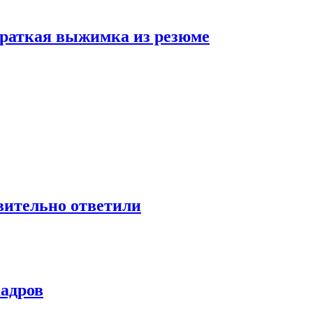
 краткая выжимка из резюме
твительно ответили
кадров