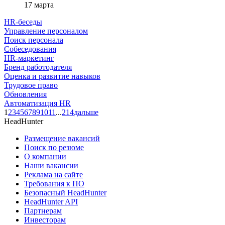
17 марта
HR-беседы
Управление персоналом
Поиск персонала
Собеседования
HR-маркетинг
Бренд работодателя
Оценка и развитие навыков
Трудовое право
Обновления
Автоматизация HR
1
2
3
4
5
6
7
8
9
10
11
...
214
дальше
HeadHunter
Размещение вакансий
Поиск по резюме
О компании
Наши вакансии
Реклама на сайте
Требования к ПО
Безопасный HeadHunter
HeadHunter API
Партнерам
Инвесторам