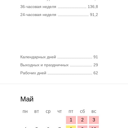
36-часовая неделя
136,8
24-часовая неделя
91,2
Календарных дней
91
Выходных и праздничных
29
Рабочих дней
62
Май
пн
вт
ср
чт
пт
сб
вс
1
2
3