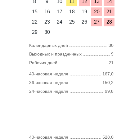
8
9
10
11
12
13
14
15
16
17
18
19
20
21
22
23
24
25
26
27
28
29
30
Календарных дней
30
Выходных и праздничных
9
Рабочих дней
21
40-часовая неделя
167,0
36-часовая неделя
150,2
24-часовая неделя
99,8
40-часовая неделя
528,0