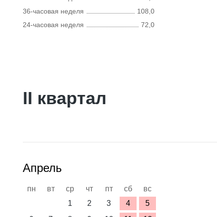
36-часовая неделя
108,0
24-часовая неделя
72,0
II квартал
Апрель
пн
вт
ср
чт
пт
сб
вс
1
2
3
4
5