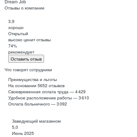
Dream Job
при выполнении нормативов
и предновогодние периоды
Отзывы о компании
3,9
Официальное трудоустройство с первого дня
хорошо
Программа ДМС
работы
Открытый
Корпоративный транспорт до работы
высоко ценит отзывы
74
%
рекомендует
Оставить отзыв
Особо выгодная программа лояльности
Удалённая работа
Обучение во время работы
для сотрудников
Что говорят сотрудники
Преимущества и льготы
На основании
5652
отзывов
Своевременная оплата труда — 4 429
Стабильная белая заработная плата
Удобное расположение работы — 3 610
Карьерный рост и развитие в компании
Удобный график
Оплата больничного — 3 092
Заведующий магазином
Проектные и квартальные премии
5,0
+
по результатам работы, доплата к отпускам
Июнь 2025
Бесплатные обеды
и больничным