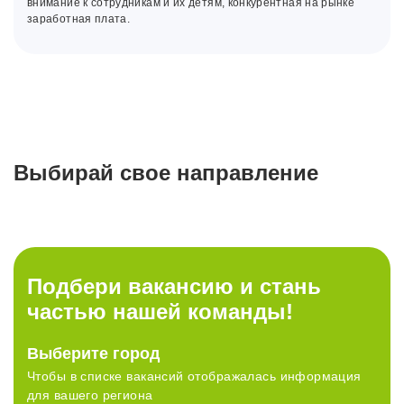
внимание к сотрудникам и их детям, конкурентная на рынке
заработная плата.
Выбирай свое направление
Работа
Работа
Работа
Работа
в магазине
в офисе
в РЦ
в IT
Подбери вакансию и стань
частью нашей команды!
Стабильность или рост?
У нас много возможностей,
Выберите город
Время работать с лучшими!
Выбирай всё и сразу!
Развитие без границ
просто выбери свои
Чтобы в списке вакансий отображалась информация
для вашего региона