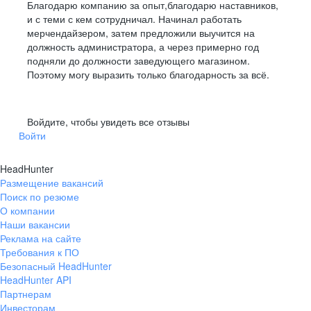
Благодарю компанию за опыт,благодарю наставников,
и с теми с кем сотрудничал. Начинал работать
Официальное трудоустройство
мерчендайзером, затем предложили выучится на
МАГАЗИНОВ
должность администратора, а через примерно год
Забота о здоровье — ДМС и другие
подняли до должности заведующего магазином.
программы
Программа ДМС
СЕТИ
ОТКРЫТО НА СЕГОДНЯШНИЙ ДЕНЬ
Поэтому могу выразить только благодарность за всё.
Стабильная белая заработная плата
Войдите, чтобы увидеть все отзывы
Особая карта
лояльности Fix Price Business
Войти
с повышенным начислением баллов
HeadHunter
Забота о здоровье — ДМС и другие
Размещение вакансий
программы
Поиск по резюме
Подарки на день рождения
О компании
Наши вакансии
Реклама на сайте
У каждого сотрудника есть уникальная
Требования к ПО
Доплата к больничным и отпускам
возможность построить успешную
Безопасный HeadHunter
HeadHunter API
Корпоративное
обучение Fix Academy
карьеру в компании и пройти путь
Партнерам
Рабочий склада
от кассира до регионального менеджера
Инвесторам