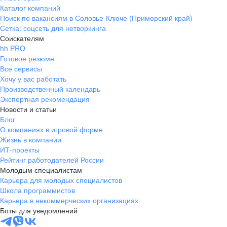
Комплектовщик
Каталог компаний
по продажам в кратчайший срок!
Карта лояльности с повышенным
Приёмосдатчик
Поиск по вакансиям в Соловье-Ключе (Приморский край)
начислением баллов
Старший приёмосдатчик
Сетка: соцсеть для нетворкинга
Дружная команда и развитая
корпоративная
Региональный менеджер по продажам
Соискателям
жизнь
Начальник смены
Заведующий магазином
hh PRO
Заместитель начальника РЦ
Готовое резюме
Администратор магазина
Начальник РЦ
Все сервисы
Работник магазина (мерчандайзер,
Подарки на день рождения
Хочу у вас работать
продавец-кассир)
Производственный календарь
Экспертная рекомендация
Новости и статьи
Сотрудники о работе
Блог
Дружная команда и развитая
корпоративная
Сотрудники о работе
О компаниях в игровой форме
жизнь
Что говорят о нас разработчики
Жизнь в компании
ИТ-проекты
Рейтинг работодателей России
Молодым специалистам
Возможность профессионального
Карьера для молодых специалистов
и карьерного роста
Школа программистов
Карьера в некоммерческих организациях
Боты для уведомлений